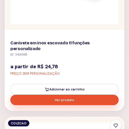
Canivete em inox escovado 11 funções
personalizado
ID: S46088
a partir de
R$
24,78
PREÇO SEM PERSONALIZAÇÃO
Adicionar ao carrinho
Ver produto
COLECAO