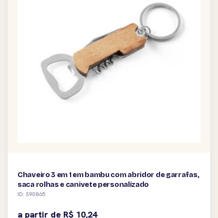
Chaveiro 3 em 1 em bambu com abridor de garrafas,
saca rolhas e canivete personalizado
ID: S90865
a partir de
R$
10,24