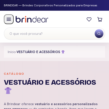
BRINDEAR — Brindes Corporativos Personalizados para Empresas
Menu
Início
›
VESTUÁRIO E ACESSÓRIOS
CATÁLOGO
VESTUÁRIO E ACESSÓRIOS
A Brindear oferece
vestuário e acessórios personalizados
para empresas
— de camisetas a bonés, itens que levam a