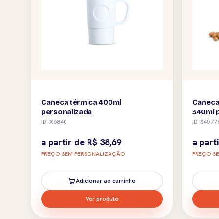
Caneca térmica 400ml
Caneca
personalizada
340ml 
ID: X6840
ID: S4577
a partir de
R$
38,69
a part
PREÇO SEM PERSONALIZAÇÃO
PREÇO S
Adicionar ao carrinho
Ver produto