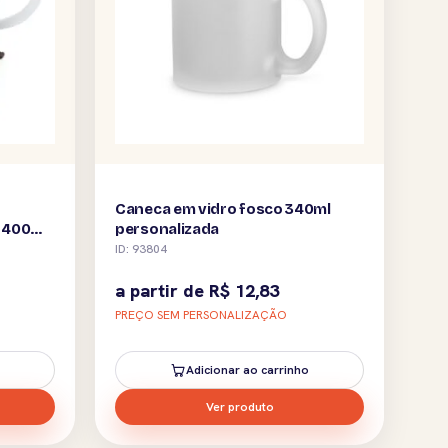
Caneca em vidro fosco 340ml
o 400ml
personalizada
ID: 93804
a partir de
R$
12,83
PREÇO SEM PERSONALIZAÇÃO
Adicionar ao carrinho
Ver produto