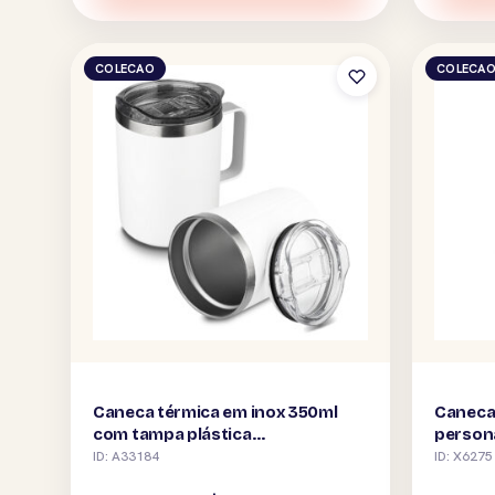
COLECAO
COLECA
Caneca térmica em inox 350ml
Caneca
com tampa plástica
person
personalizada
ID: A33184
ID: X6275