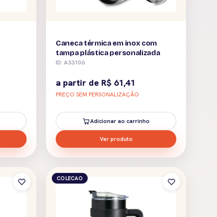
Caneca térmica em inox com
tampa plástica personalizada
ID: A33106
a partir de
R$
61,41
PREÇO SEM PERSONALIZAÇÃO
Adicionar ao carrinho
Ver produto
COLECAO