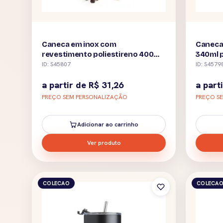
Caneca em inox com
Caneca 
revestimento poliestireno 400ml
340ml 
personalizada
ID: S45807
ID: S4579
a partir de
R$
31,26
a part
PREÇO SEM PERSONALIZAÇÃO
PREÇO S
Adicionar ao carrinho
Ver produto
COLECAO
COLECA