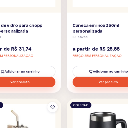
de vidro para chopp
Caneca em inox 350ml
personalizada
personalizada
8
ID: X6255
ir de
R$
31,74
a partir de
R$
25,88
EM PERSONALIZAÇÃO
PREÇO SEM PERSONALIZAÇÃO
Adicionar ao carrinho
Adicionar ao carrinho
Ver produto
Ver produto
O
COLECAO