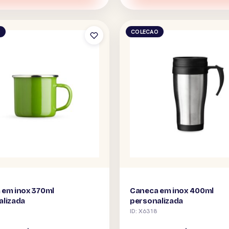
O
COLECAO
 em inox 370ml
Caneca em inox 400ml
alizada
personalizada
ID: X6318