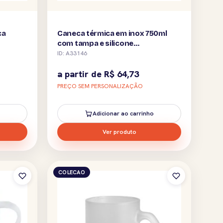
ca
Caneca térmica em inox 750ml
com tampa e silicone
personalizada
ID: A33146
a partir de
R$
64,73
PREÇO SEM PERSONALIZAÇÃO
Adicionar ao carrinho
Ver produto
COLECAO