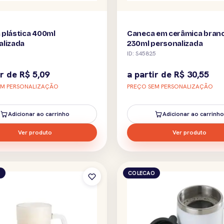
 plástica 400ml
Caneca em cerâmica bran
alizada
230ml personalizada
ID: S45825
ir de
R$
5,09
a partir de
R$
30,55
EM PERSONALIZAÇÃO
PREÇO SEM PERSONALIZAÇÃO
Adicionar ao carrinho
Adicionar ao carrinho
Ver produto
Ver produto
O
COLECAO