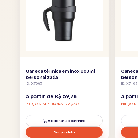
Caneca térmica em inox 800ml
Caneca
personalizada
person
ID: X7085
ID: X7105
a partir de
R$
59,78
a part
PREÇO SEM PERSONALIZAÇÃO
PREÇO S
Adicionar ao carrinho
Ver produto