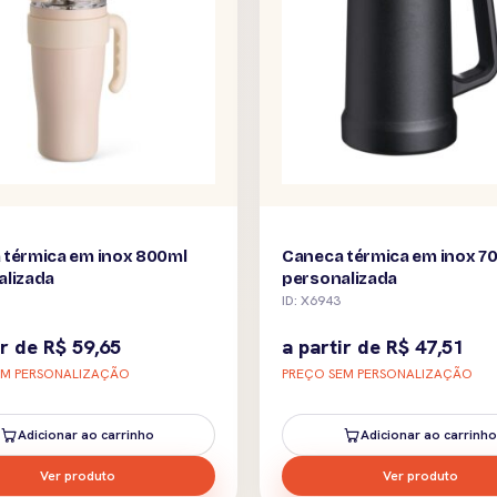
 térmica em inox 800ml
Caneca térmica em inox 7
alizada
personalizada
ID: X6943
ir de
R$
59,65
a partir de
R$
47,51
EM PERSONALIZAÇÃO
PREÇO SEM PERSONALIZAÇÃO
Adicionar ao carrinho
Adicionar ao carrinho
Ver produto
Ver produto