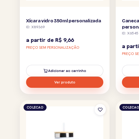
Xícara vidro 350ml personalizada
Caneca
person
ID: X89369
ID: X6545
a partir de
R$
9,66
a part
PREÇO SEM PERSONALIZAÇÃO
PREÇO S
Adicionar ao carrinho
Ver produto
COLECAO
COLECA