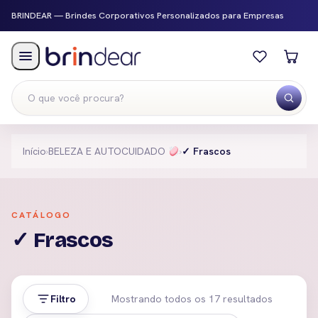
BRINDEAR — Brindes Corporativos Personalizados para Empresas
Menu
Início
›
BELEZA E AUTOCUIDADO
›
✓ Frascos
CATÁLOGO
✓ Frascos
Filtro
Mostrando todos os 17 resultados