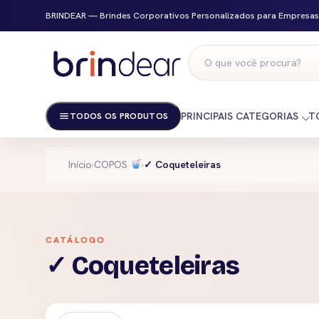
BRINDEAR — Brindes Corporativos Personalizados para Empresas
PRINCIPAIS CATEGORIAS
T
TODOS OS PRODUTOS
Início
›
COPOS
›
✓ Coqueteleiras
CATÁLOGO
✓ Coqueteleiras