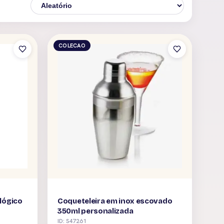
COLECAO
lógico
Coqueteleira em inox escovado
350ml personalizada
ID: S47261