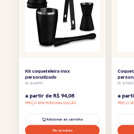
Kit coqueteleira inox
Coquete
personalizado
person
ID: A36991
ID: X1693
a partir de
R$
94,08
a part
PREÇO SEM PERSONALIZAÇÃO
PREÇO S
Adicionar ao carrinho
Ver produto