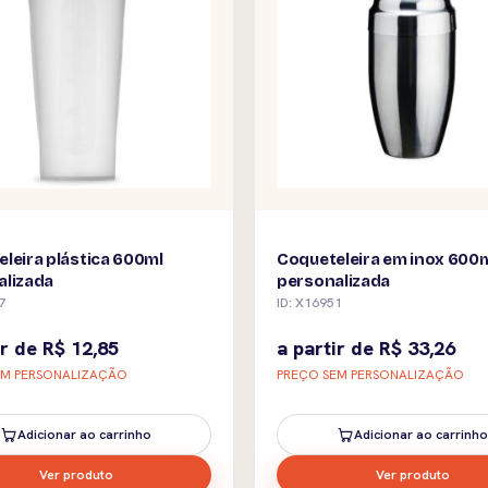
leira plástica 600ml
Coqueteleira em inox 600
alizada
personalizada
7
ID: X16951
ir de
R$
12,85
a partir de
R$
33,26
EM PERSONALIZAÇÃO
PREÇO SEM PERSONALIZAÇÃO
Adicionar ao carrinho
Adicionar ao carrinho
Ver produto
Ver produto