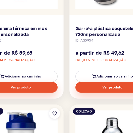
leira térmica em inox
Garrafa plástica coquetele
personalizada
720ml personalizada
5
ID: A35954
ir de
R$
59,65
a partir de
R$
49,62
EM PERSONALIZAÇÃO
PREÇO SEM PERSONALIZAÇÃO
Adicionar ao carrinho
Adicionar ao carrinho
Ver produto
Ver produto
O
COLECAO