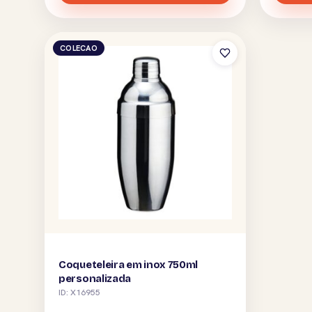
COLECAO
Coqueteleira em inox 750ml
personalizada
ID: X16955