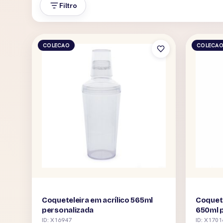
Filtro
COLECAO
COLECA
Coqueteleira em acrílico 565ml
Coquete
personalizada
650ml 
ID: X16947
ID: X1701