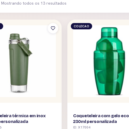
Mostrando todos os 13 resultados
O
COLECAO
leira térmica em inox
Coqueteleira com gelo eco
personalizada
230ml personalizada
6
ID: X17004