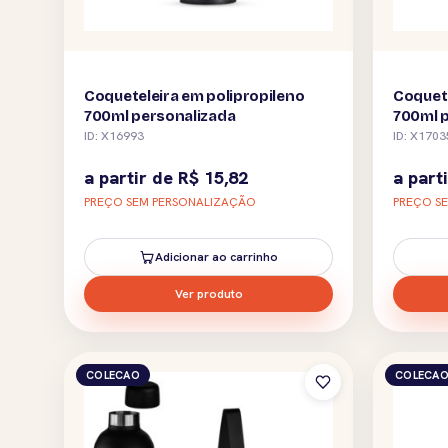
Coqueteleira em polipropileno
Coquete
700ml personalizada
700ml 
ID: X16993
ID: X1703
a partir de
R$
15,82
a part
PREÇO SEM PERSONALIZAÇÃO
PREÇO S
Adicionar ao carrinho
Ver produto
COLECAO
COLECA