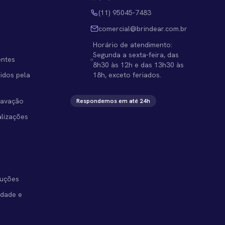
(11) 95045-7483
comercial@brindear.com.br
a
Horário de atendimento:
Segunda a sexta-feira, das
entes
8h30 às 12h e das 13h30 às
idos pela
18h, exceto feriados.
ravação
Respondemos em até 24h
alizações
luções
cidade e