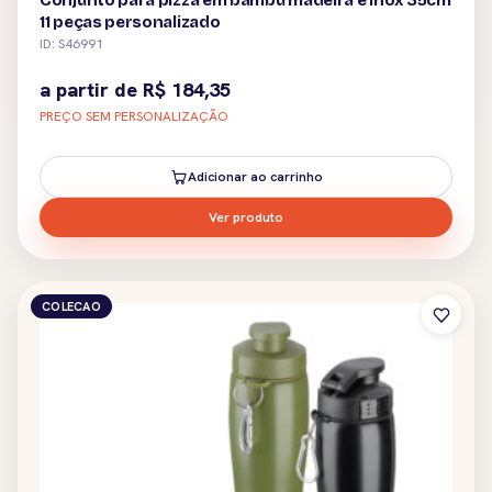
Conjunto para pizza em bambu madeira e inox 35cm
11 peças personalizado
ID: S46991
a partir de
R$
184,35
PREÇO SEM PERSONALIZAÇÃO
Adicionar ao carrinho
Ver produto
COLECAO