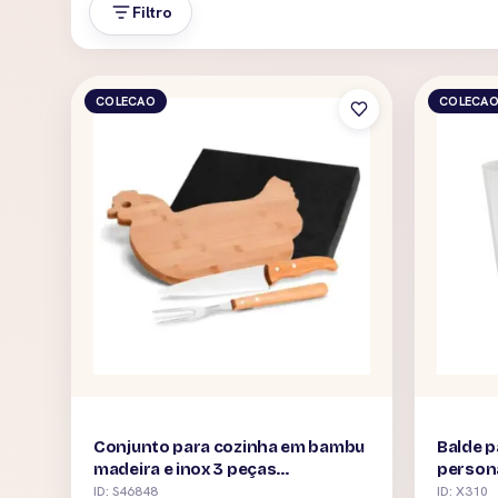
Filtro
COLECAO
COLECA
Conjunto para cozinha em bambu
Balde p
madeira e inox 3 peças
person
personalizado
ID: S46848
ID: X310