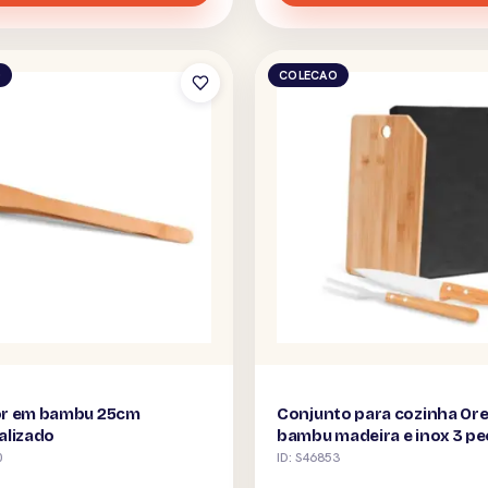
O
COLECAO
r em bambu 25cm
Conjunto para cozinha Or
alizado
bambu madeira e inox 3 p
personalizado
0
ID: S46853