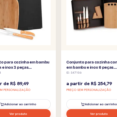
to para cozinha em bambu
Conjunto para cozinha co
 e inox 3 peças
em bambu e inox 6 peças
alizado
personalizado
4
ID: S47106
ir de
R$
89,49
a partir de
R$
254,79
EM PERSONALIZAÇÃO
PREÇO SEM PERSONALIZAÇÃO
Adicionar ao carrinho
Adicionar ao carrinho
Ver produto
Ver produto