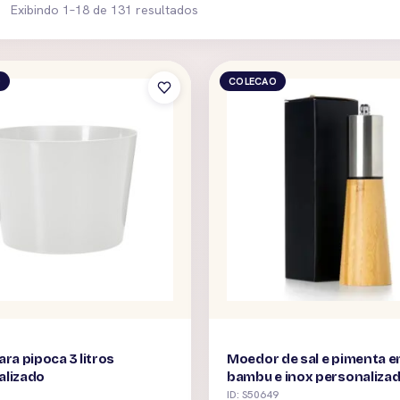
Exibindo 1–18 de 131 resultados
O
COLECAO
ara pipoca 3 litros
Moedor de sal e pimenta 
alizado
bambu e inox personaliza
ID: S50649