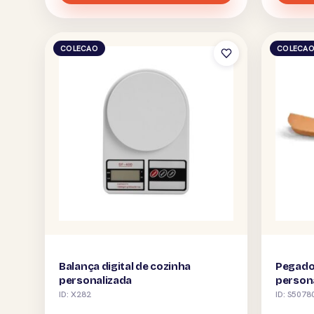
COLECAO
COLECA
Balança digital de cozinha
Pegado
personalizada
person
ID: X282
ID: S5078