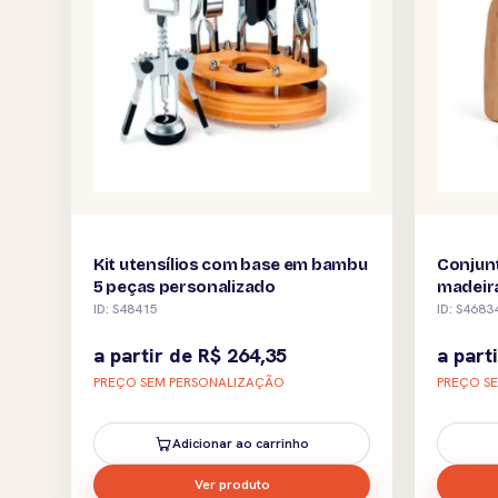
Kit utensílios com base em bambu
Conjun
5 peças personalizado
madeira
person
ID: S48415
ID: S4683
a partir de
R$
264,35
a part
PREÇO SEM PERSONALIZAÇÃO
PREÇO S
Adicionar ao carrinho
Ver produto