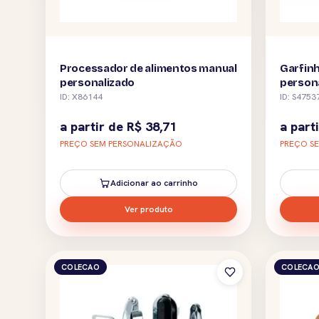
Processador de alimentos manual
Garfin
personalizado
person
ID: X86144
ID: S4753
a partir de
R$
38,71
a part
PREÇO SEM PERSONALIZAÇÃO
PREÇO S
Adicionar ao carrinho
Ver produto
COLECAO
COLECA