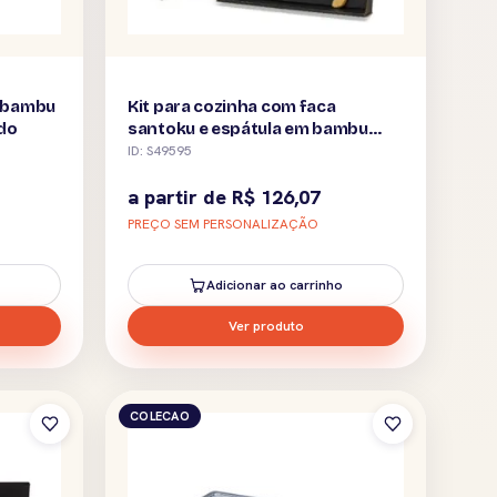
m bambu
Kit para cozinha com faca
ado
santoku e espátula em bambu
personalizado
ID: S49595
a partir de
R$
126,07
PREÇO SEM PERSONALIZAÇÃO
Adicionar ao carrinho
Ver produto
COLECAO