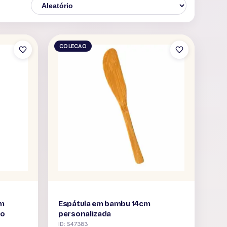
COLECAO
em
Espátula em bambu 14cm
do
personalizada
ID: S47383