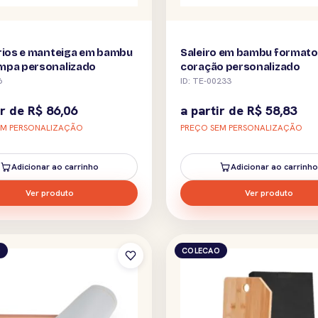
rios e manteiga em bambu
Saleiro em bambu formato
mpa personalizado
coração personalizado
6
ID: TE-00233
ir de
R$
86,06
a partir de
R$
58,83
EM PERSONALIZAÇÃO
PREÇO SEM PERSONALIZAÇÃO
Adicionar ao carrinho
Adicionar ao carrinho
Ver produto
Ver produto
O
COLECAO