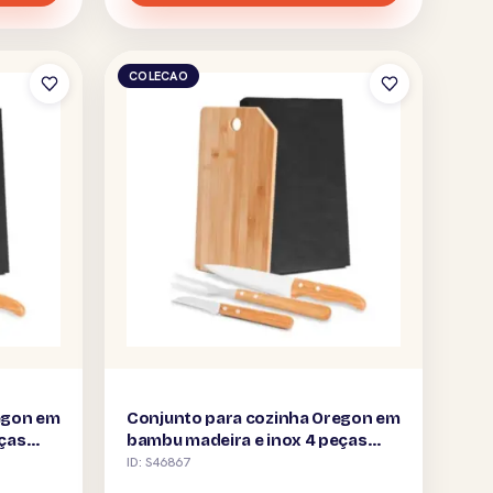
COLECAO
egon em
Conjunto para cozinha Oregon em
eças
bambu madeira e inox 4 peças
personalizado
ID: S46867