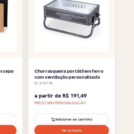
m cepo
Churrasqueira portátil em ferro
com ventilação personalizada
ID: X15178
a partir de
R$
191,49
PREÇO SEM PERSONALIZAÇÃO
Adicionar ao carrinho
Ver produto