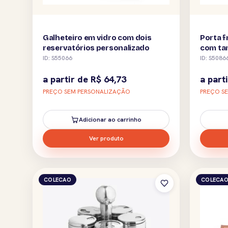
Galheteiro em vidro com dois
Porta f
reservatórios personalizado
com ta
ID: S55066
ID: S5086
a partir de
R$
64,73
a part
PREÇO SEM PERSONALIZAÇÃO
PREÇO S
Adicionar ao carrinho
Ver produto
COLECAO
COLECA