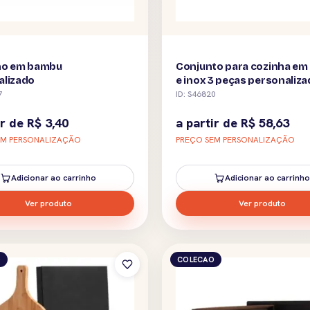
ho em bambu
Conjunto para cozinha e
alizado
e inox 3 peças personaliz
7
ID: S46820
ir de
R$
3,40
a partir de
R$
58,63
EM PERSONALIZAÇÃO
PREÇO SEM PERSONALIZAÇÃO
Adicionar ao carrinho
Adicionar ao carrinho
Ver produto
Ver produto
O
COLECAO