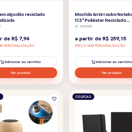
em algodão reciclado
Mochila Antirroubo Noteb
alizada
17.3" Poliéster Reciclado
Impermeável Personalizad
1
ID: S92605
ir de
R$
7,94
a partir de
R$
259,15
EM PERSONALIZAÇÃO
PREÇO SEM PERSONALIZAÇÃO
Adicionar ao carrinho
Adicionar ao carrinho
Ver produto
Ver produto
O
COLECAO