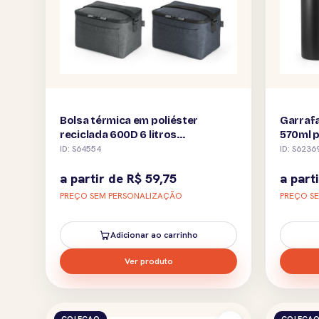
Bolsa térmica em poliéster
Garrafa
reciclada 600D 6 litros
570ml 
personalizada
ID: S64554
ID: S6236
a partir de
R$
59,75
a part
PREÇO SEM PERSONALIZAÇÃO
PREÇO S
Adicionar ao carrinho
Ver produto
COLECAO
COLECA