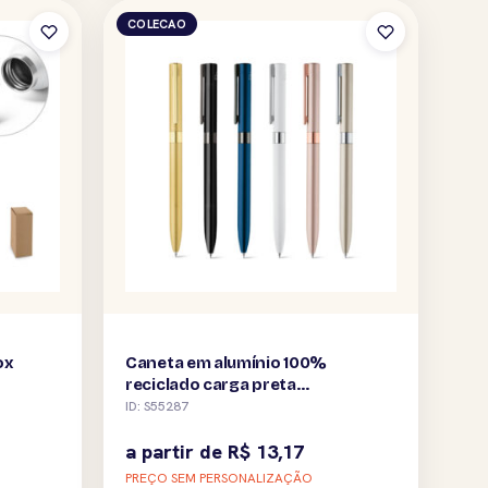
COLECAO
ox
Caneta em alumínio 100%
reciclado carga preta
personalizada
ID: S55287
a partir de
R$
13,17
PREÇO SEM PERSONALIZAÇÃO