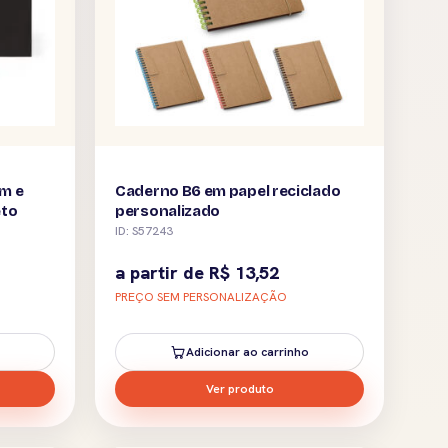
cm e
Caderno B6 em papel reciclado
eto
personalizado
ID: S57243
a partir de
R$
13,52
PREÇO SEM PERSONALIZAÇÃO
Adicionar ao carrinho
Ver produto