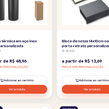
 térmica em aço inox
Bloco de notas 14x10cm c
personalizada
porta-retrato personaliza
9
ID: BL032
ir de
R$
48,96
a partir de
R$
13,69
EM PERSONALIZAÇÃO
PREÇO SEM PERSONALIZAÇÃO
Adicionar ao carrinho
Adicionar ao carrinho
Ver produto
Ver produto
O
COLECAO