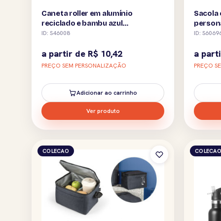
Caneta roller em alumínio
Sacola 
reciclado e bambu azul
person
personalizada
ID: S46008
ID: S6069
a partir de
R$
10,42
a part
PREÇO SEM PERSONALIZAÇÃO
PREÇO S
Adicionar ao carrinho
Ver produto
COLECAO
COLECA