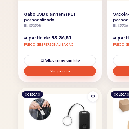
Cabo USB 6 em 1 em rPET
Sacola 
personalizado
person
ID: S53508
ID: S5736
a partir de
R$
36,51
a part
PREÇO SEM PERSONALIZAÇÃO
PREÇO S
Adicionar ao carrinho
Ver produto
COLECAO
COLECA