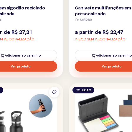
em algodão reciclado
Canivete multifunções e
alizada
personalizado
6
ID: S65280
ir de
R$
27,21
a partir de
R$
22,47
EM PERSONALIZAÇÃO
PREÇO SEM PERSONALIZAÇÃO
Adicionar ao carrinho
Adicionar ao carrinho
Ver produto
Ver produto
O
COLECAO