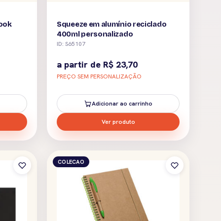
ook
Squeeze em alumínio reciclado
400ml personalizado
a
ID: S65107
a partir de
R$
23,70
PREÇO SEM PERSONALIZAÇÃO
Adicionar ao carrinho
Ver produto
COLECAO