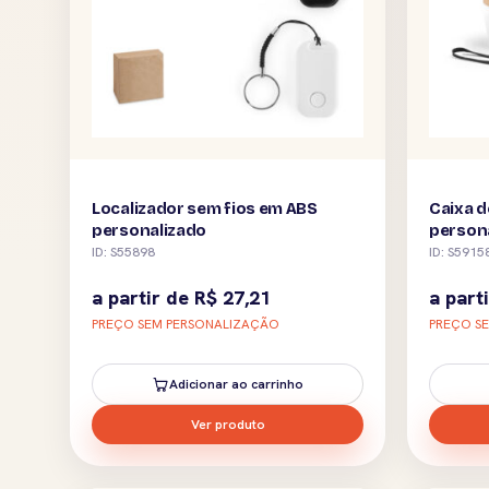
Localizador sem fios em ABS
Caixa d
personalizado
person
ID: S55898
ID: S5915
a partir de
R$
27,21
a part
PREÇO SEM PERSONALIZAÇÃO
PREÇO S
Adicionar ao carrinho
Ver produto