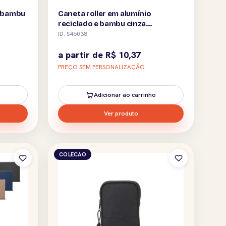
m bambu
Caneta roller em alumínio
reciclado e bambu cinza
personalizada
ID: S46038
a partir de
R$
10,37
PREÇO SEM PERSONALIZAÇÃO
Adicionar ao carrinho
Ver produto
COLECAO