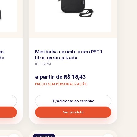
om
Mini bolsa de ombro em rPET 1
do
litro personalizada
ID: 08064
a partir de
R$
18,43
PREÇO SEM PERSONALIZAÇÃO
Adicionar ao carrinho
Ver produto
COLECAO