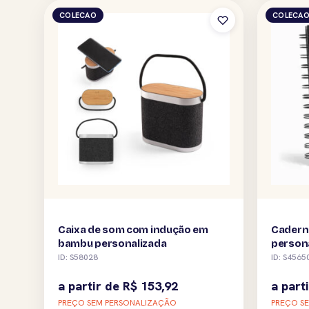
COLECAO
COLECA
Caixa de som com indução em
Cadern
bambu personalizada
person
ID: S58028
ID: S4565
a partir de
R$
153,92
a part
PREÇO SEM PERSONALIZAÇÃO
PREÇO S