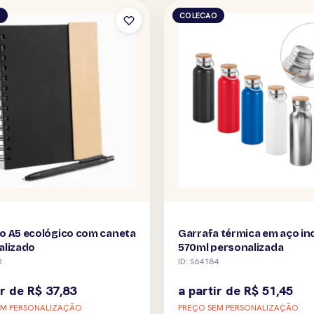
O
COLECAO
o A5 ecológico com caneta
Garrafa térmica em aço in
alizado
570ml personalizada
0
ID: S64184
ir de
R$
37,83
a partir de
R$
51,45
EM PERSONALIZAÇÃO
PREÇO SEM PERSONALIZAÇÃO