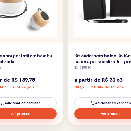
e som portátil em bambu
Kit caderneta bolso 10x16
alizada
caneta personalizado - pr
8
ID: S45519
ir de
R$
139,78
a partir de
R$
30,63
EM PERSONALIZAÇÃO
PREÇO SEM PERSONALIZAÇÃO
Adicionar ao carrinho
Adicionar ao carrinho
Ver produto
Ver produto