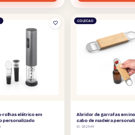
O
COLECAO
a-rolhas elétrico em
Abridor de garrafas em in
o personalizado
cabo de madeira personal
2
ID: S52949