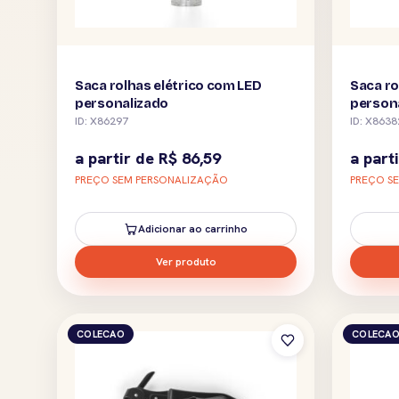
Saca rolhas elétrico com LED
Saca ro
personalizado
person
ID: X86297
ID: X8638
a partir de
R$
86,59
a part
PREÇO SEM PERSONALIZAÇÃO
PREÇO S
Adicionar ao carrinho
Ver produto
COLECAO
COLECA