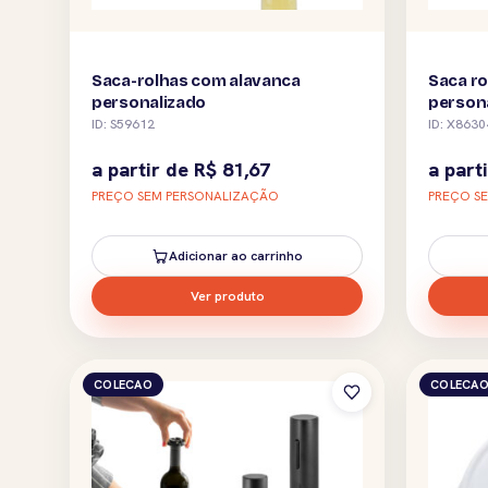
Saca-rolhas com alavanca
Saca ro
personalizado
person
ID: S59612
ID: X8630
a partir de
R$
81,67
a part
PREÇO SEM PERSONALIZAÇÃO
PREÇO S
Adicionar ao carrinho
Ver produto
COLECAO
COLECA