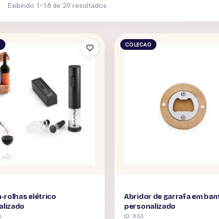
Exibindo 1–18 de 29 resultados
O
COLECAO
a-rolhas elétrico
Abridor de garrafa em ba
alizado
personalizado
6
ID: X33