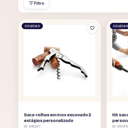
Filtro
COLECAO
COLECA
Saca-rolhas em inox escovado 2
Kit sac
estágios personalizado
person
ID: S45201
ID: S9247