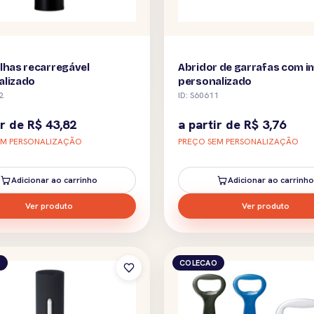
lhas recarregável
Abridor de garrafas com i
alizado
personalizado
2
ID: S60611
ir de
R$
43,82
a partir de
R$
3,76
EM PERSONALIZAÇÃO
PREÇO SEM PERSONALIZAÇÃO
Adicionar ao carrinho
Adicionar ao carrinho
Ver produto
Ver produto
O
COLECAO