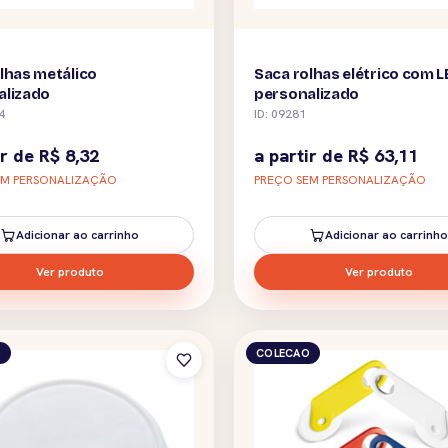
lhas metálico
Saca rolhas elétrico com 
alizado
personalizado
4
ID: 09281
ir de
R$
8,32
a partir de
R$
63,11
EM PERSONALIZAÇÃO
PREÇO SEM PERSONALIZAÇÃO
Adicionar ao carrinho
Adicionar ao carrinho
Ver produto
Ver produto
O
COLECAO