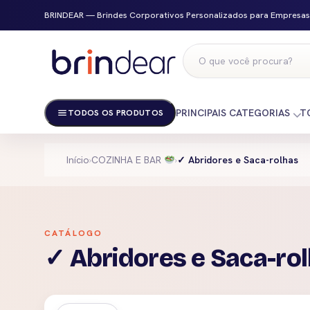
BRINDEAR — Brindes Corporativos Personalizados para Empresas
PRINCIPAIS CATEGORIAS
T
TODOS OS PRODUTOS
Início
›
COZINHA E BAR
›
✓ Abridores e Saca-rolhas
CATÁLOGO
✓ Abridores e Saca-ro