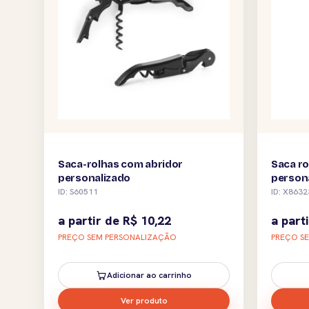
Saca-rolhas com abridor
Saca ro
personalizado
person
ID: S60511
ID: X8632
a partir de
R$
10,22
a part
PREÇO SEM PERSONALIZAÇÃO
PREÇO S
Adicionar ao carrinho
Ver produto