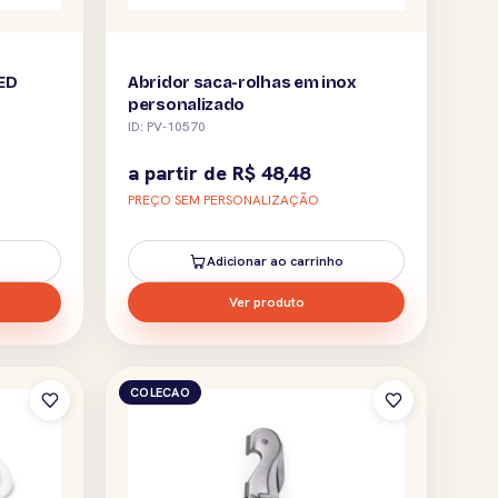
LED
Abridor saca-rolhas em inox
personalizado
ID: PV-10570
a partir de
R$
48,48
PREÇO SEM PERSONALIZAÇÃO
Adicionar ao carrinho
Ver produto
COLECAO