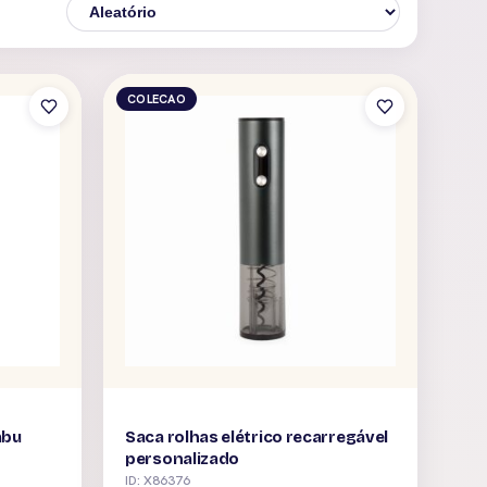
COLECAO
mbu
Saca rolhas elétrico recarregável
personalizado
ID: X86376