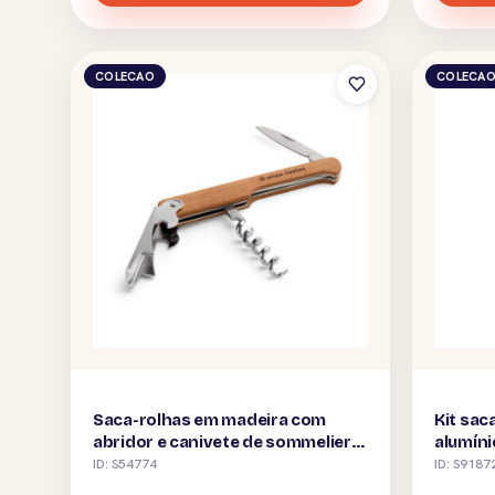
COLECAO
COLECA
Saca-rolhas em madeira com
Kit sac
abridor e canivete de sommelier
alumíni
personalizado
ID: S54774
ID: S9187