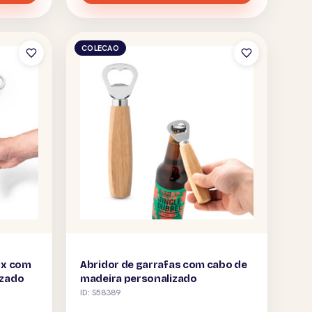
COLECAO
ox com
Abridor de garrafas com cabo de
izado
madeira personalizado
ID: S58389