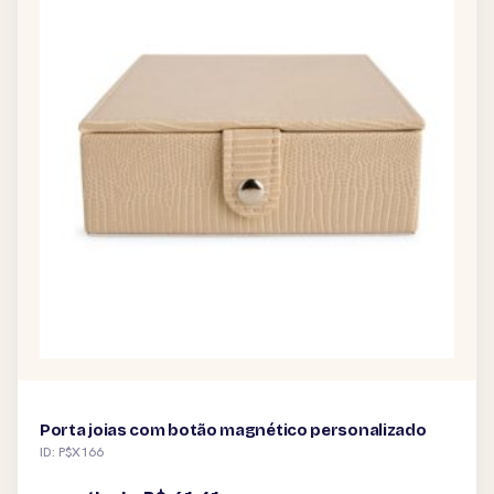
Porta joias com botão magnético personalizado
ID: P$X166